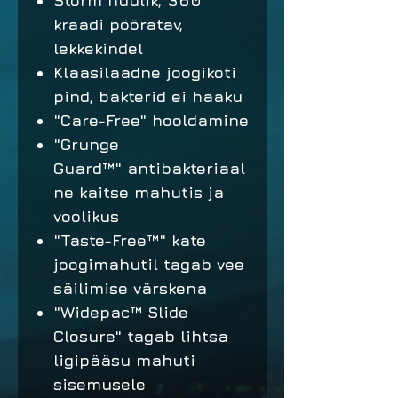
Storm huulik, 360
kraadi pööratav,
lekkekindel
Klaasilaadne joogikoti
pind, bakterid ei haaku
"Care-Free" hooldamine
"Grunge
Guard™" antibakteriaal
ne kaitse mahutis ja
voolikus
"Taste-Free™" kate
joogimahutil tagab vee
säilimise värskena
"Widepac™ Slide
Closure" tagab lihtsa
ligipääsu mahuti
sisemusele