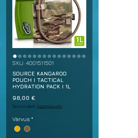
SKU: 4001511501
SOURCE KANGAROO
POUCH I TACTICAL
HYDRATION PACK I 1L
Price
98,00 €
Tax Included
|
Saatmise info
Värvus
*