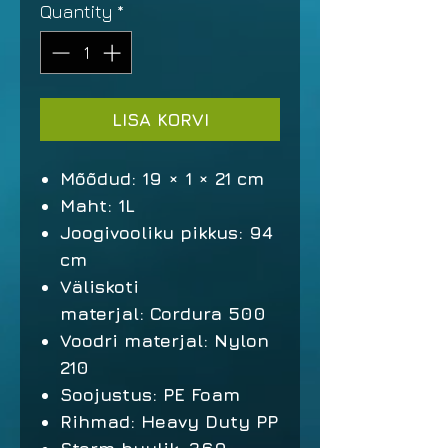
Quantity
*
LISA KORVI
Mõõdud: 19 × 1 × 21 cm
Maht: 1L
Joogivooliku pikkus: 94
cm
Väliskoti
materjal: Cordura 500
Voodri materjal: Nylon
210
Soojustus: PE Foam
Rihmad: Heavy Duty PP