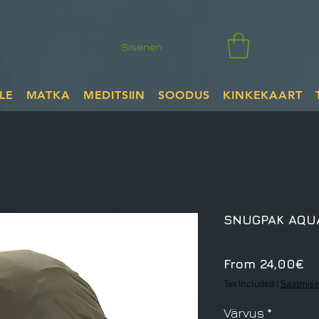
Sisenen
LE
MATKA
MEDITSIIN
SOODUS
KINKEKAART
SNUGPAK AQU
Sa
From
24,00€
Pr
Tax Included
|
Saatmise
Värvus
*