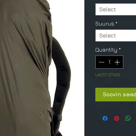
Select
Suurus
*
Select
Quantity
*
LAOST OTSAS
Soovin saad