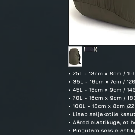
• 25L - 13cm x 8cm / 10
• 35L - 16cm x 7cm / 12
• 45L - 15cm x 9cm / 1
• 70L - 16cm x 9cm / 18
• 100L - 18cm x 8cm /2
• Lisab seljakotile kas
• Ääred elastikuga, et 
• Pingutamiseks elastik