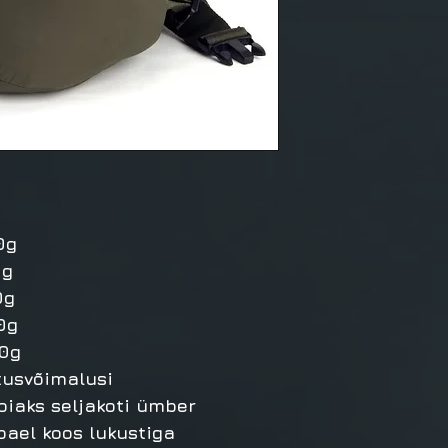
0g
0g
40g
0g
20g
utusvõimalusi
hoiaks seljakoti ümber
pael koos lukustiga