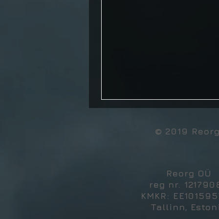
© 2019 Reor
Reorg OÜ
reg nr. 121790
KMKR: EE10159
Tallinn, Eston