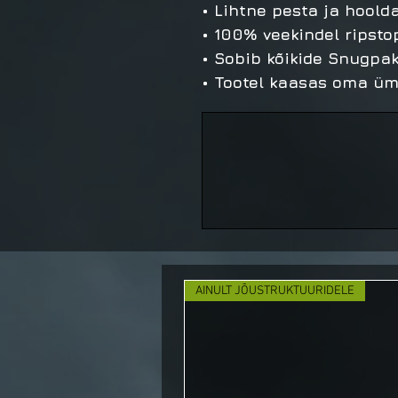
• Lihtne pesta ja hoold
• 100% veekindel ripsto
• Sobib kõikide Snugpak
• Tootel kaasas oma üm
AINULT JÕUSTRUKTUURIDELE