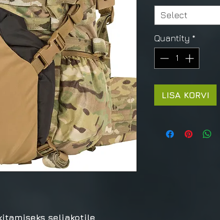
Select
Quantity
*
LISA KORVI
itamiseks seljakotile