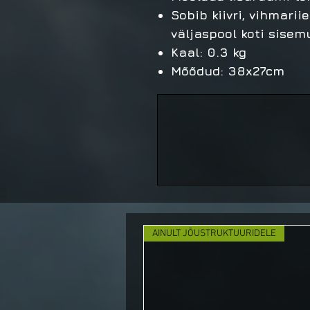
Sobib kiivri, vihmarii
väljaspool koti sisem
Kaal: 0.3 kg
Mõõdud: 38x27cm
AINULT JÕUSTRUKTUURIDELE