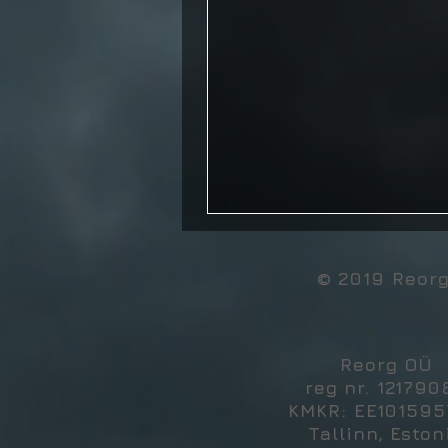
© 2019 Reor
Reorg OÜ
reg nr. 121790
KMKR: EE10159
Tallinn, Eston