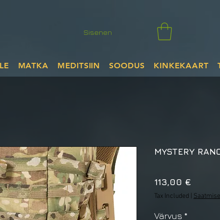
Sisenen
LE
MATKA
MEDITSIIN
SOODUS
KINKEKAART
MYSTERY RANC
Price
113,00 €
Tax Included
|
Saatmise
Värvus
*