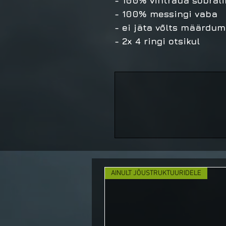
- 100% vintraua sõbral
- 100% messingi vaba
- ei jäta võlts määrdum
- 2x 4 ringi otsikul
AINULT JÕUSTRUKTUURIDELE