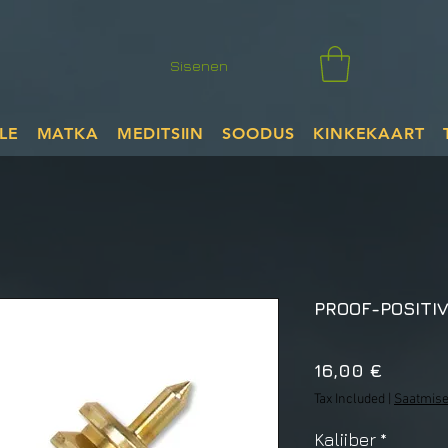
Sisenen
LE
MATKA
MEDITSIIN
SOODUS
KINKEKAART
PROOF-POSITIV
Price
16,00 €
Tax Included
|
Saatmise
Kaliiber
*