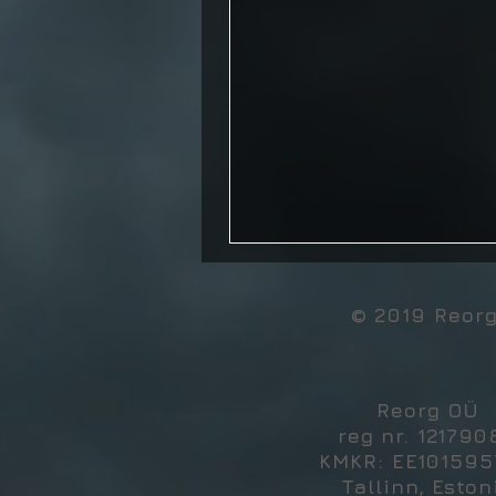
© 2019 Reor
Reorg OÜ
reg nr. 121790
KMKR: EE10159
Tallinn, Eston