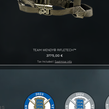
TEAM WENDY® RIFLETECH™
Quick View
Price
3775,00 €
Tax Included
|
Saatmise info
g
85