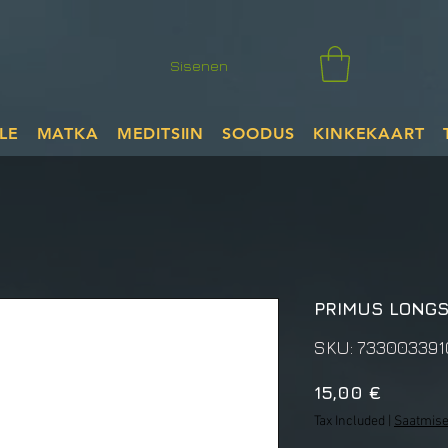
Sisenen
LE
MATKA
MEDITSIIN
SOODUS
KINKEKAART
PRIMUS LONG
SKU: 733003391
Price
15,00 €
Tax Included
|
Saatmise