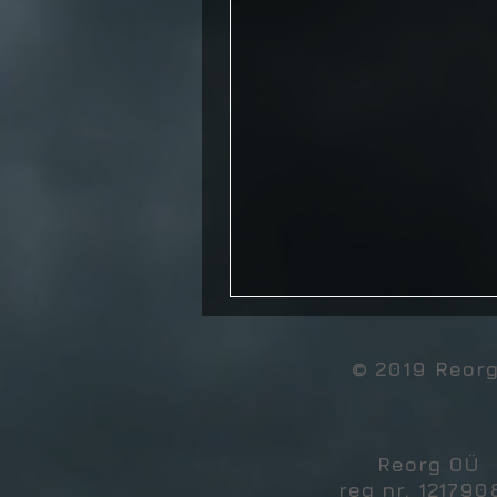
© 2019 Reor
Reorg OÜ
reg nr. 121790