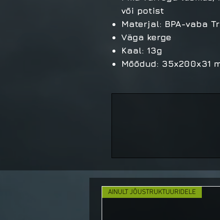
või potist
Materjal: BPA-vaba T
Väga kerge
Kaal: 13g
Mõõdud: 35x200x31 
AINULT JÕUSTRUKTUURIDELE