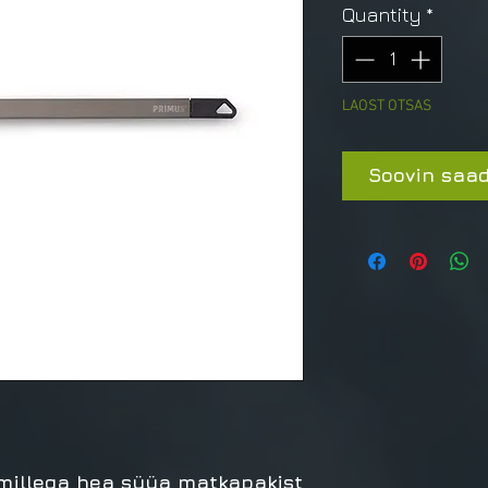
Quantity
*
LAOST OTSAS
Soovin saad
, millega hea süüa matkapakist