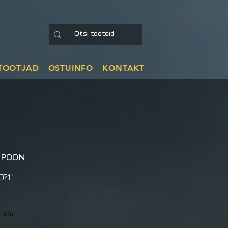
TOOTJAD
OSTUINFO
KONTAKT
SPOON
0711
 info