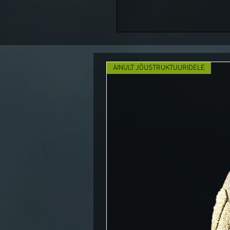
AINULT JÕUSTRUKTUURIDELE