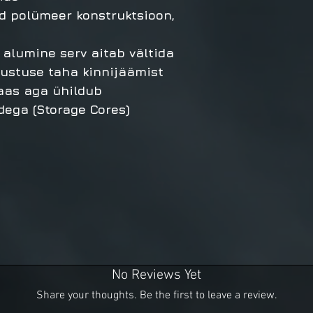
d polümeer konstruktsioon,
 alumine serv aitab vältida
rustuse taha kinnijäämist
kaas aga ühildub
dega (Storage Cores)
No Reviews Yet
Share your thoughts. Be the first to leave a review.