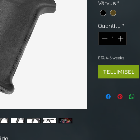
Värvus
*
Quantity
*
ETA 4-6 weeks
TELLIMISEL
ide