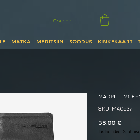
Sisenen
LE
MATKA
MEDITSIIN
SOODUS
KINKEKAART
MAGPUL MOE+®
SKU: MAG537
Price
36,00 €
Tax Included
|
Saatmise