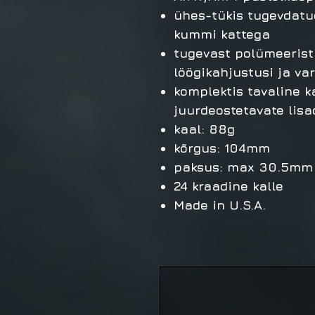
ühes-tükis tugevdatu
kummi kattega
tugevast polümeerist
löögikahjustusi ja va
komplektis tavaline 
juurdeostetavate lisa
kaal: 88g
kõrgus: 104mm
paksus: max 30.5mm
24 kraadine kalle
Made in U.S.A.