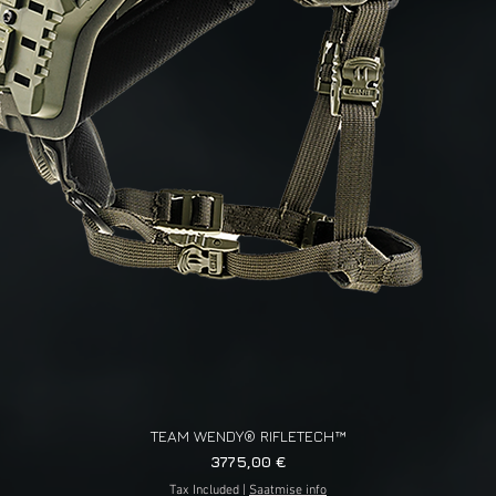
TEAM WENDY® RIFLETECH™
Quick View
Price
3775,00 €
Tax Included
|
Saatmise info