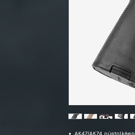
AK47/AK74 püstolkäep