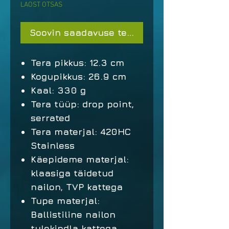
LAOST OTSAS
Soovin saadavuse teavitust
Tera pikkus: 12.3 cm
Kogupikkus: 26.9 cm
Kaal: 330 g
Tera tüüp: drop point,
serrated
Tera materjal: 420HC
Stainless
Käepideme materjal:
klaasiga täidetud
nailon, TVP kattega
Tupe materjal:
Ballistiline nailon
tulekindla kattega