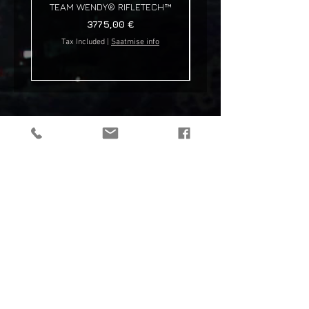
TEAM WENDY® RIFLETECH™
Price
3775,00 €
Tax Included
|
Saatmise info
Tax Included
tactical gear, taktikaline varustus, outdoor gear, matkavarustus, reorg
gear, estonia
© 2019 Reorg
Reorg OÜ
reg nr.
12179085
KMKR: EE101595799