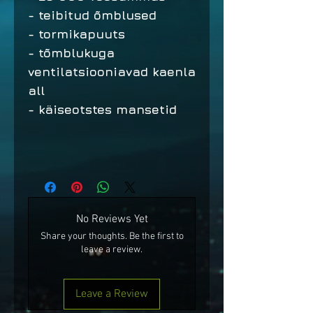
- teibitud õmblused
- tormikapuuts
- tõmblukuga
ventilatsiooniavad kaenla
all
- käiseotstes mansetid
No Reviews Yet
Share your thoughts. Be the first to
leave a review.
Leave a Review