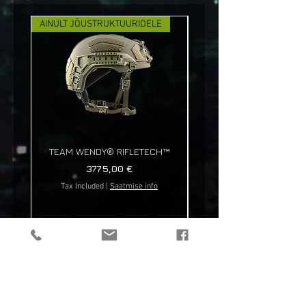
AINULT JÕUSTRUKTUURIDELE
UUS!
TEAM WENDY® RIFLETECH™
Price
3775,00 €
Tax Included
|
Saatmise info
Tax Included