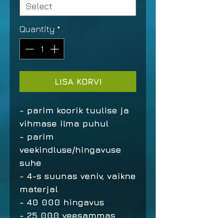
Quantity
*
LISA KORVI
- parim koorik tuulise ja
vihmase ilma puhul
- parim
veekindluse/hingavuse
suhe
- 4-s suunas veniv, vaikne
materjal
- 40 000 hingavus
- 25 000 veesammas