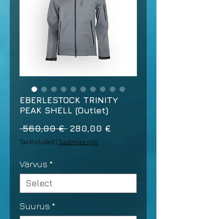
EBERLESTOCK TRINITY
PEAK SHELL (Outlet)
Regular
Sale
 560,00 € 
280,00 €
Price
Price
Tax Included
|
Saatmise info
Värvus
*
Suurus
*