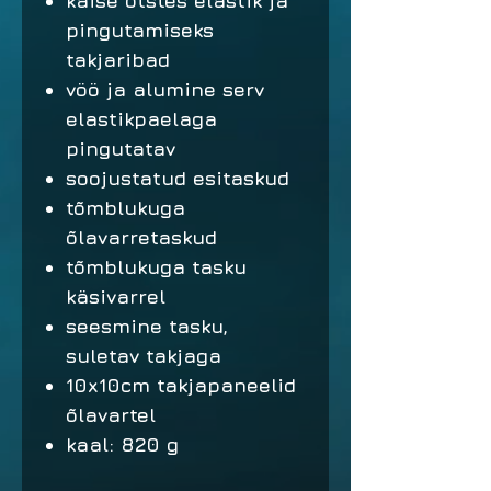
käise otstes elastik ja
pingutamiseks
takjaribad
vöö ja alumine serv
elastikpaelaga
pingutatav
soojustatud esitaskud
tõmblukuga
õlavarretaskud
tõmblukuga tasku
käsivarrel
seesmine tasku,
suletav takjaga
10x10cm takjapaneelid
õlavartel
kaal: 820 g