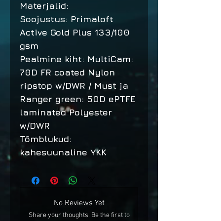
Materjalid:
Soojustus: Primaloft
Active Gold Plus 133/100
gsm
Pealmine kiht: MultiCam:
70D FR coated Nylon
ripstop w/DWR / Must ja
Ranger green: 50D ePTFE
laminated Polyester
w/DWR
Tõmblukud:
kahesuunaline YKK
No Reviews Yet
Share your thoughts. Be the first to