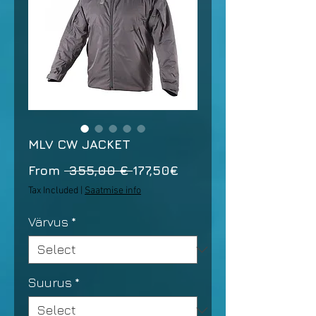
MLV CW JACKET
Regular
Sale
From
 355,00 € 
177,50€
Price
Price
Tax Included
|
Saatmise info
Värvus
*
Suurus
*