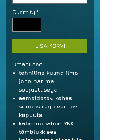
Quantity
*
LISA KORVI
Omadused:
tehniline külma ilma
jope parima
soojustusega
eemaldatav, kahes
suunas reguleeritav
kapuuts
kahesuunaline YKK
tõmblukk ees