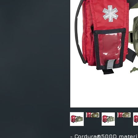
- Cordura®500D materj