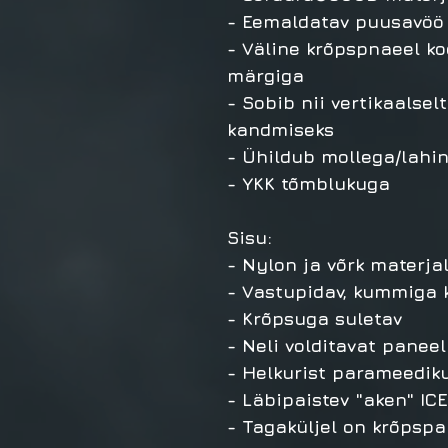
- Eemaldatav puusavöö 
- Väline krõpspnaeel ko
märgiga
- Sobib nii vertikaalsel
kandmiseks
- Ühildub mollega/lah
- YKK tõmblukuga
Sisu:
- Nylon ja võrk materjal
- Vastupidav, kummiga 
- Krõpsuga suletav
- Neli volditavat paneel
- Helkurist parameedik
- Läbipaistev "aken" IC
- Tagaküljel on krõpspa