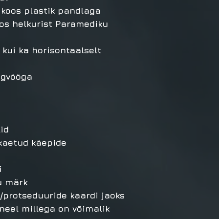
koos plastik pandlaga
os helkurist Paramediku
t kui ka horisontaalselt
ingvööga
id
kaetud käepide
i
u märk
E/protseduuride kaardi jaoks
neel millega on võimalik