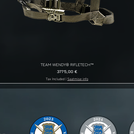
TEAM WENDY® RIFLETECH™
Quick View
Price
3775,00 €
Tax Included
|
Saatmise info
g