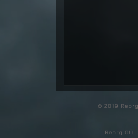
© 2019 Reor
Reorg OÜ