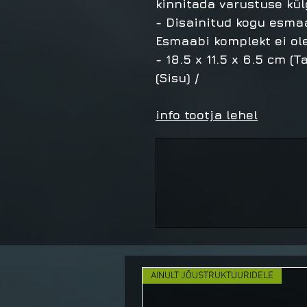
kinnitada varustuse kül
- Disainitud kogu esma
Esmaabi komplekt ei ol
- 18.5 x 11.5 x 6.5 cm (T
(Sisu) /
info tootja lehel
AINULT JÕUSTRUKTUURIDELE