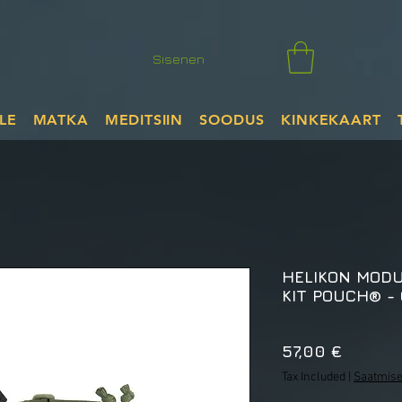
Sisenen
LE
MATKA
MEDITSIIN
SOODUS
KINKEKAART
HELIKON MODU
KIT POUCH® -
Price
57,00 €
Tax Included
|
Saatmise