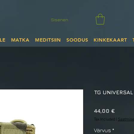
Sisenen
LE
MATKA
MEDITSIIN
SOODUS
KINKEKAART
TG UNIVERSAL 
Price
44,00 €
Tax Included
|
Saatmise
Värvus
*