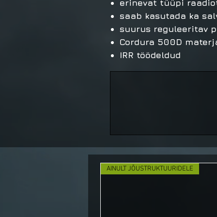
erinevat tüüpi raadio
saab kasutada ka sa
suurus reguleeritav p
Cordura 500D materj
IRR töödeldud
AINULT JÕUSTRUKTUURIDELE