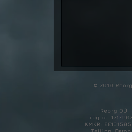
© 2019 Reor
Reorg OÜ
reg nr. 121790
KMKR: EE10159
Tallinn, Eston