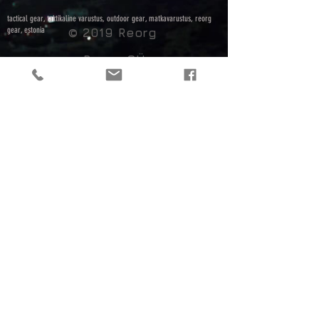
tactical gear, taktikaline varustus, outdoor gear, matkavarustus, reorg
gear, estonia
© 2019 Reorg
Reorg OÜ
reg nr.
12179085
KMKR: EE101595799
Tallinn, Estonia