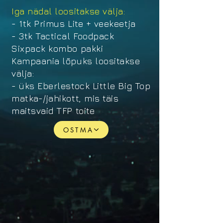
Iga nädal loositakse välja:
- 1tk Primus Lite + veekeetja
- 3tk Tactical Foodpack
Sixpack kombo pakki
Kampaania lõpuks loositakse
välja:
- üks Eberlestock Little Big Top
matka-/jahikott, mis täis
maitsvaid TFP toite
OSTMA