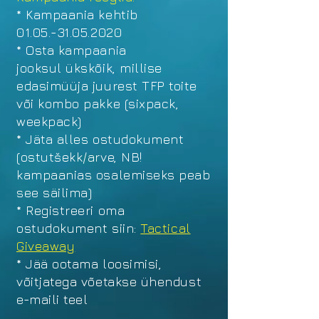
* Kampaania kehtib
01.05.-31.05.2020
* Osta kampaania
jooksul ükskõik, millise
edasimüüja juurest TFP toite
või kombo pakke (sixpack,
weekpack)
* Jäta alles ostudokument
(ostutšekk/arve, NB!
kampaanias osalemiseks peab
see säilima)
* Registreeri oma
ostudokument siin:
Tactical
Giveaway
* Jää ootama loosimisi,
võitjatega võetakse ühendust
e-maili teel