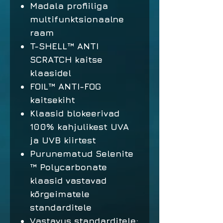
Madala profiiliga
multifunktsionaalne
raam
T-SHELL™ ANTI
SCRATCH kaitse
klaasidel
FOIL™ ANTI-FOG
kaitsekiht
Klaasid blokeerivad
100% kahjulikest UVA
ja UVB kiirtest
Purunematud Selenite
™ Polycarbonate
klaasid vastavad
kõrgeimatele
standarditele
Vastavus standarditele: