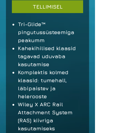
TELLIMISEL
Tri-Glide™
pingutussüsteemiga
peakumm
Kahekihilised klaasid
tagavad uduvaba
kasutamise
Komplektis kolmed
klaasid: tumehall,
läbipaistev ja
helerooste
Wiley X ARC Rail
Attachment System
(RAS) kiivriga
kasutamiseks