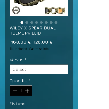
WILEY X SPEAR DUAL
TOLMUPRILLID
Regular
Sale
 168,00 € 
126,00 €
Price
Price
Tax Included
|
Saatmise info
Värvus
*
Quantity
*
ETA 1 week