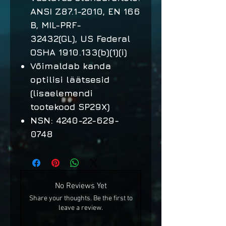
ANSI Z87.1-2010, EN 166
B, MIL-PRF-
32432(GL), US Federal
OSHA 1910.133(b)(1)(i)
Võimaldab kanda
optilisi läätsesid
(lisaelemendi
tootekood SP29X)
NSN: 4240-22-629-
0748
No Reviews Yet
Share your thoughts. Be the first to
leave a review.