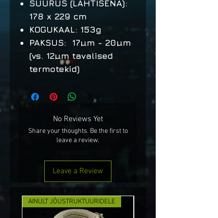
SUURUS (LAHTISENA):
178 x 229 cm
KOGUKAAL:
153g
PAKSUS:
17µm - 20µm
(vs. 12µm tavalised
termotekid)
No Reviews Yet
Share your thoughts. Be the first to
leave a review.
Leave a Review
AINULT JÕUSTRUKTUURIDELE
UUS!