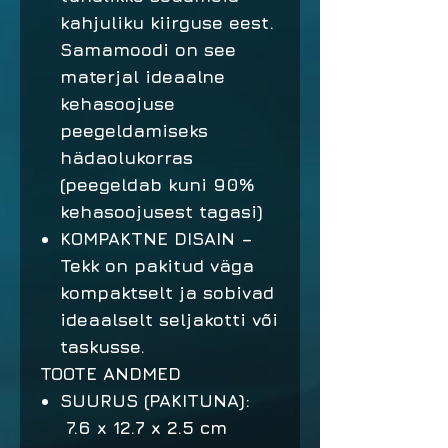
kahjuliku kiirguse eest.
Samamoodi on see
materjal ideaalne
kehasoojuse
peegeldamiseks
hädaolukorras
(peegeldab kuni 90%
kehasoojusest tagasi)
KOMPAKTNE DISAIN
–
Tekk on pakitud väga
kompaktselt ja sobivad
ideaalselt seljakotti või
taskusse.
TOOTE ANDMED
SUURUS (PAKITUNA):
7.6 x 12.7 x 2.5 cm