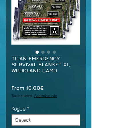
TITAN EMERGENCY
SURVIVAL BLANKET XL,
WOODLAND CAMO
Sale
From
10,00€
Price
Tax Included
|
Saatmise info
Kogus
*