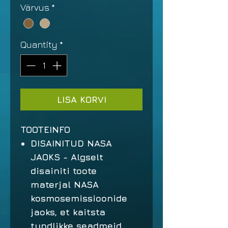
Värvus
*
Quantity
*
LISA KORVI
TOOTEINFO
DISAINITUD NASA
JAOKS
- Algselt
disainiti toote
materjal NASA
kosmosemissioonide
jaoks, et kaitsta
tundlikke seadmeid