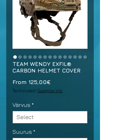
TEAM WENDY EXFIL®
CARBON HELMET COVER
Sale
From
125,00€
Price
Tax Included
|
Saatmise info
Värvus
*
Suurus
*