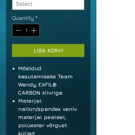
Quantity
*
LISA KORVI
Mõeldud
kasutamiseks Team
Wendy EXFIL®
CARBON kiivriga
Materjal:
nailon/spandex veniv
materjal pealael,
polüester võrgust
küljed