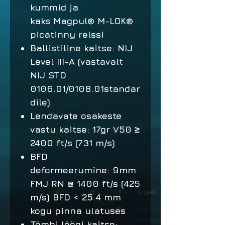
kummid ja
kaks Magpul® M-LOK®
picatinny relssi
Ballistiline kaitse: NIJ
Level III-A (vastavalt
NIJ STD
0106.01/0108.01standar
dile)
Lendavate osakeste
vastu kaitse: 17gr V50 ≥
2400 ft/s (731 m/s)
BFD
deformeerumine: 9mm
FMJ RN @ 1400 ft/s (425
m/s) BFD < 25.4 mm
kogu pinna ulatuses
Tömbi löögi kaitse: