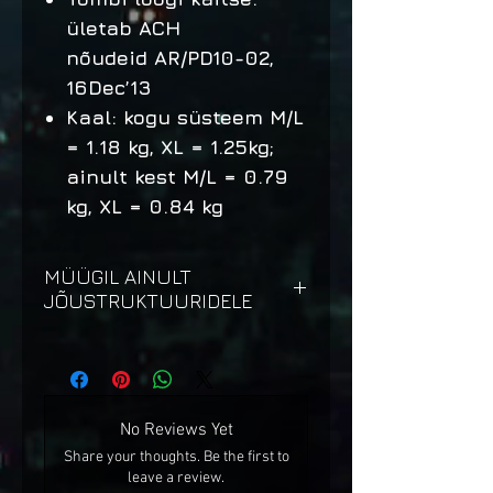
ületab ACH
nõudeid AR/PD10-02,
16Dec’13
Kaal: kogu süsteem M/L
= 1.18 kg, XL = 1.25kg;
ainult kest M/L = 0.79
kg, XL = 0.84 kg
MÜÜGIL AINULT
JÕUSTRUKTUURIDELE
Ballistilisi tooteid saavad
osta vaid jõustruktuurid
ja nende
No Reviews Yet
liikmed/töötajad.
Share your thoughts. Be the first to
Kuuluvuse tõendamine on
leave a review.