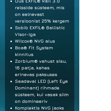
Uus EXFIL® Rail 3.0
relsside süsteem, mis
on eelnevast
versioonist 25% kergem
Sobib EXFIL® Ballistic
Visor-iga
Wilcox® NVG alus
Boa® Fit System
kinnitus
Zorbium® vahust sisu,
16 patja, kahes
erinevas paksuses
Saadaval LED (Left Eye
Dominant) rihmade
süsteem, kui vasak silm
on domineeriv
Komplektis NVG jaoks