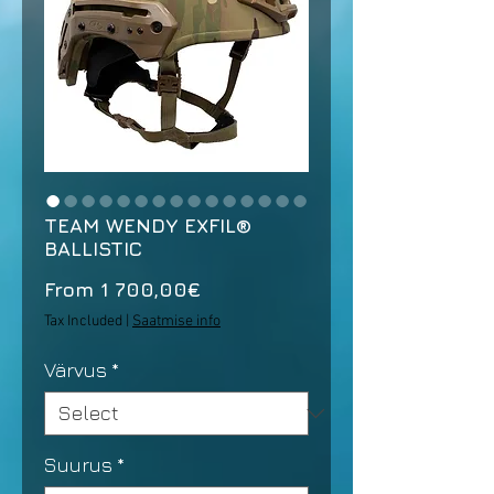
TEAM WENDY EXFIL®
BALLISTIC
Sale
From
1 700,00€
Price
Tax Included
|
Saatmise info
Värvus
*
Suurus
*