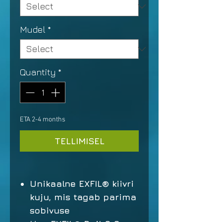
Mudel
*
Quantity
*
ETA 2-4 months
TELLIMISEL
Unikaalne EXFIL® kiivri
kuju, mis tagab parima
sobivuse