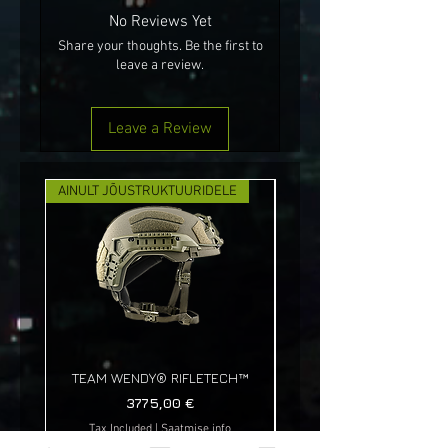
No Reviews Yet
Share your thoughts. Be the first to
leave a review.
Leave a Review
AINULT JÕUSTRUKTUURIDELE
UUS!
TEAM WENDY® RIFLETECH™
Price
3775,00 €
Tax Included
|
Saatmise info
Tax Included