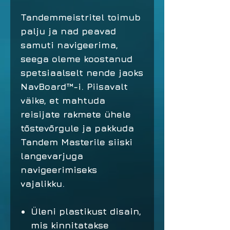
Tandemmeistritel toimub
palju ja nad peavad
samuti navigeerima,
seega oleme koostanud
spetsiaalselt nende jaoks
NavBoard™-i. Piisavalt
väike, et mahtuda
reisijate rakmete ühele
tõstevõrgule ja pakkuda
Tandem Masterile siiski
langevarjuga
navigeerimiseks
vajalikku.
Üleni plastikust disain,
mis kinnitatakse