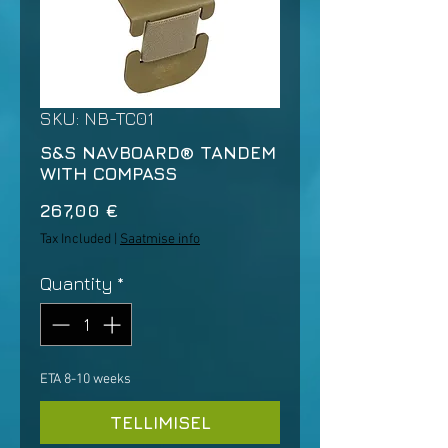
SKU: NB-TC01
S&S NAVBOARD® TANDEM
WITH COMPASS
Price
267,00 €
Tax Included
|
Saatmise info
Quantity
*
ETA 8-10 weeks
TELLIMISEL