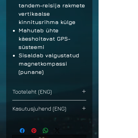
tandem-reisija rakmete
vertikaalse
kinnitusrihma külge
Mahutab ühte
käeshoitavat GPS-
süsteemi
Sisaldab valgustatud
magnetkompassi
(punane)
Tooteleht (ENG)
Tooteleht
Kasutusjuhend (ENG)
Kasutusjuhend