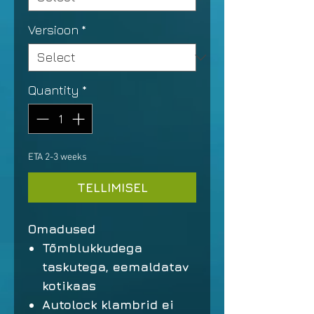
Versioon
*
Quantity
*
ETA 2-3 weeks
TELLIMISEL
Omadused
Tõmblukkudega
taskutega, eemaldatav
kotikaas
Autolock klambrid ei