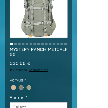
MYSTERY RANCH METCALF
50
Price
535,00 €
Tax Included
|
Saatmise info
Värvus
*
Suurus
*