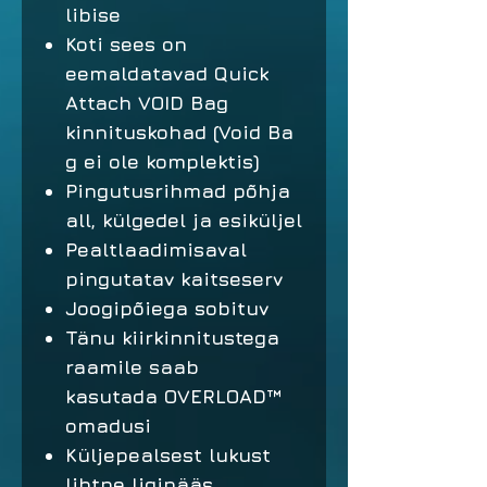
libise
Koti sees on
eemaldatavad Quick
Attach VOID Bag
kinnituskohad (Void Ba
g ei ole komplektis)
Pingutusrihmad põhja
all, külgedel ja esiküljel
Pealtlaadimisaval
pingutatav kaitseserv
Joogipõiega sobituv
Tänu kiirkinnitustega
raamile saab
kasutada OVERLOAD™
omadusi
Küljepealsest lukust
lihtne ligipääs