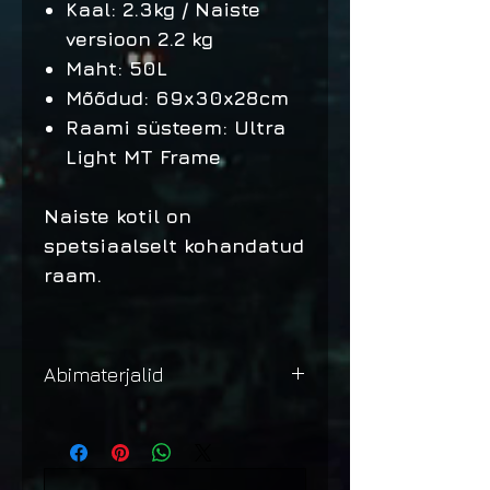
Kaal: 2.3kg / Naiste
versioon 2.2 kg
Maht: 50L
Mõõdud: 69x30x28cm
Raami süsteem: Ultra
Light MT Frame
Naiste kotil on
spetsiaalselt kohandatud
raam.
Abimaterjalid
Suuruste kaart ja täpsem
info saadaval
tootja
kodulehel