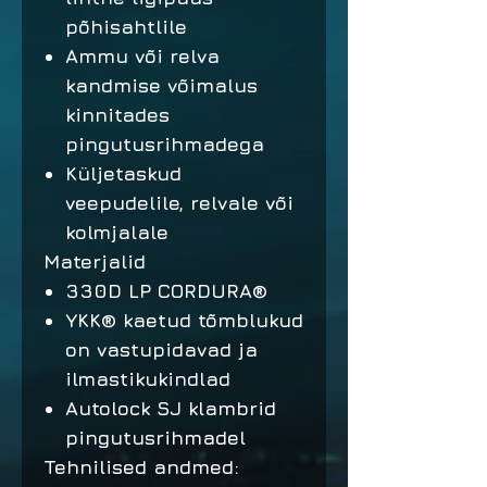
põhisahtlile
Ammu või relva
kandmise võimalus
kinnitades
pingutusrihmadega
Küljetaskud
veepudelile, relvale või
kolmjalale
Materjalid
330D LP CORDURA®
YKK® kaetud tõmblukud
on vastupidavad ja
ilmastikukindlad
Autolock SJ klambrid
pingutusrihmadel
Tehnilised andmed: