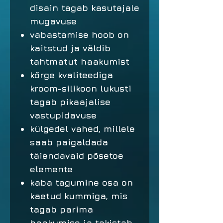
disain tagab kasutajale
mugavuse
vabastamise hoob on
kaitstud ja väldib
tahtmatut haakumist
kõrge kvaliteediga
kroom-silikoon lukusti
tagab pikaajalise
vastupidavuse
külgedel vahed, millele
saab paigaldada
täiendavaid põsetoe
elemente
kaba tagumine osa on
kaetud kummiga, mis
tagab parima
haakumise ja takistab