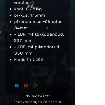
versioon)
kaal: 0.261kg
pikkus: 175mm
pikendamise võimalus:
84mm
- LOP, M4 kokkupandud:
267 mm
- LOP, M4 pikendatud:
350 mm
Made in U.S.A.
No Reviews Yet
Share your thoughts. Be the first to