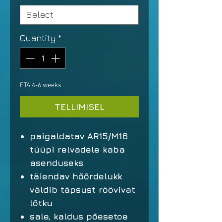
Quantity
*
ETA 4-6 weeks
TELLIMISEL
paigaldatav AR15/M16
tüüpi relvadele kaba
asenduseks
täiendav hõõrdelukk
väldib täpsust röövivat
lõtku
sale, kaldus põesetoe