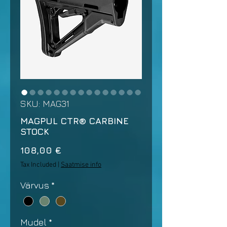
SKU: MAG31
MAGPUL CTR® CARBINE
STOCK
Price
108,00 €
Tax Included
|
Saatmise info
Värvus
*
Mudel
*