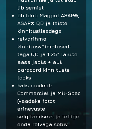
libisemist
ühildub Magpul ASAP®,
ASAP® QD ja teiste
kinnituslisadega
relvarihma
kinnitusvõimalused:
taga QD ja 1.25" laiuse
aasa jaoks + auk
paracord kinnituste
jaoks
kaks mudelit:
Commercial ja Mil-Spec
(vaadake fotot
erinevuste
selgitamiseks ja tellige
enda relvaga sobiv