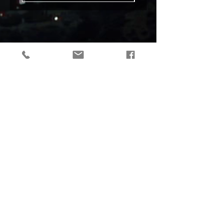
tactical gear, taktikaline varustus, outdoor gear, matkavarustus, reorg
gear, estonia
© 2019 Reorg
Reorg OÜ
reg nr.
12179085
KMKR: EE101595799
Tallinn, Estonia