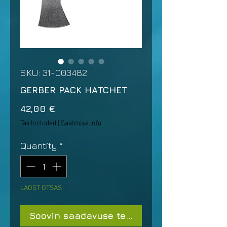
SKU: 31-003482
GERBER PACK HATCHET
Price
42,00 €
Tax Included
|
Saatmise info
Quantity
*
LAOST OTSAS
Soovin saadavuse teavitust