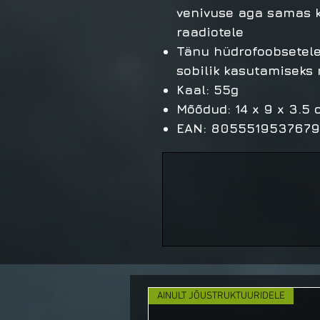
venivuse aga samas k
raadiotele
Tänu hüdrofoobsetele
sobilik kasutamiseks
Kaal: 55g
Mõõdud: 14 x 9 x 3.5 
EAN: 8055519537679
AINULT JÕUSTRUKTUURIDELE