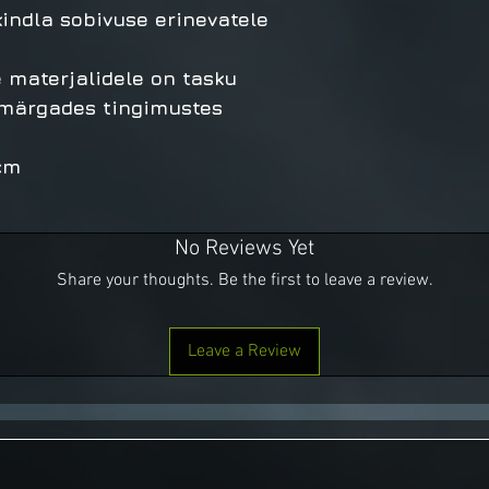
indla sobivuse erinevatele
 materjalidele on tasku
 märgades tingimustes
cm
No Reviews Yet
Share your thoughts. Be the first to leave a review.
Leave a Review