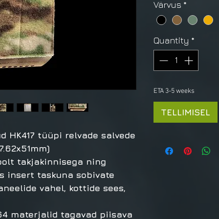
Värvus
*
Quantity
*
ETA 3-5 weeks
TELLIMISEL
d HK417 tüüpi relvade salvede
 7.62x51mm)
olt takjakinnisega ning
 insert taskuna sobivate
aneelide vahel, kottide sees,
4 materjalid tagavad piisava