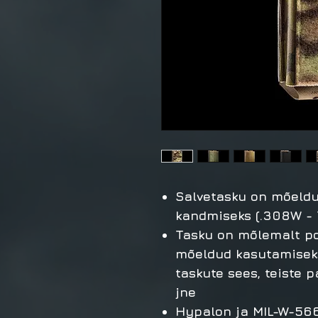
Salvetasku on mõeldu
kandmiseks (.308W -
Tasku on mõlemalt po
mõeldud kasutamiseks
taskute sees, teiste p
jne
Hypalon ja MIL-W-566