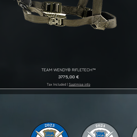
TEAM WENDY® RIFLETECH™
Quick View
Price
3775,00 €
Tax Included
|
Saatmise info
g