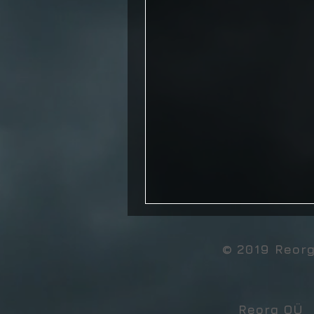
© 2019 Reor
Reorg OÜ