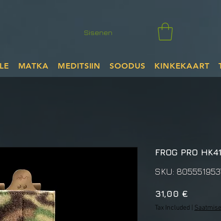
Sisenen
LE
MATKA
MEDITSIIN
SOODUS
KINKEKAART
FROG PRO HK4
SKU: 805551953
Price
31,00 €
Tax Included
|
Saatmise