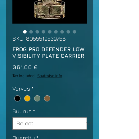
SKU: 8055519539758
FROG PRO DEFENDER LOW
VISIBILITY PLATE CARRIER
Price
361,00 €
Tax Included
|
Saatmise info
Värvus
*
Suurus
*
Quantity
*