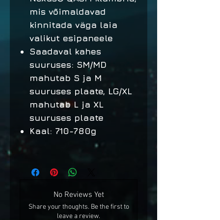
mis võimaldavad
kinnitada väga laia
valikut esipaneele
Saadaval kahes
suuruses: SM/MD
mahutab S ja M
suuruses plaate, LG/XL
mahutab L ja XL
suuruses plaate
Kaal: 710-780g
No Reviews Yet
Share your thoughts. Be the first to
leave a review.