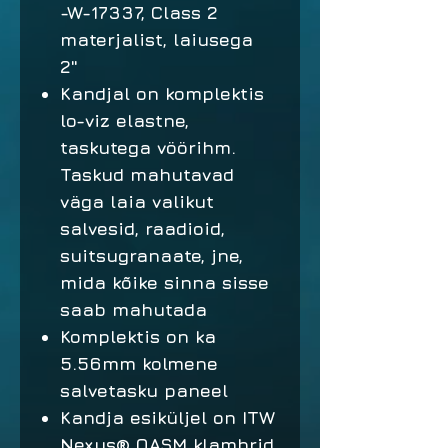
-W-17337, Class 2
materjalist, laiusega
2"
Kandjal on komplektis
lo-viz elastne,
taskutega vöörihm.
Taskud mahutavad
väga laia valikut
salvesid, raadioid,
suitsugranaate, jne,
mida kõike sinna sisse
saab mahutada
Komplektis on ka
5.56mm kolmene
salvetasku paneel
Kandja esiküljel on ITW
Nexus® QASM klambrid,