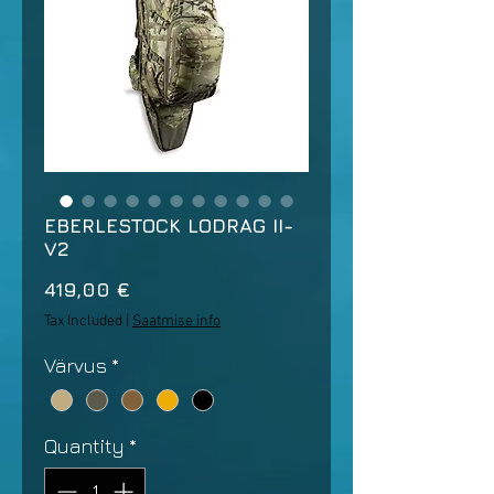
EBERLESTOCK LODRAG II-
V2
Price
419,00 €
Tax Included
|
Saatmise info
Värvus
*
Quantity
*