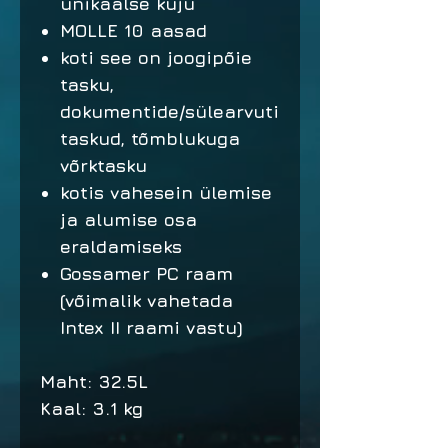
unikaalse kuju
MOLLE 10 aasad
koti see on joogipõie
tasku,
dokumentide/sülearvuti
taskud, tõmblukuga
võrktasku
kotis vahesein ülemise
ja alumise osa
eraldamiseks
Gossamer PC raam
(võimalik vahetada
Intex II raami vastu)
Maht: 32.5L
Kaal: 3.1 kg