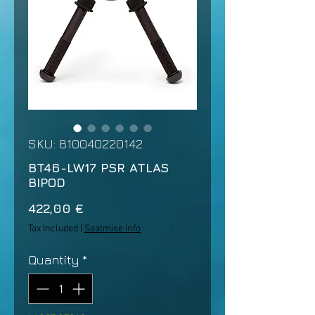
SKU: 810040220142
BT46-LW17 PSR ATLAS
BIPOD
Price
422,00 €
Tax Included
|
Saatmise info
Quantity
*