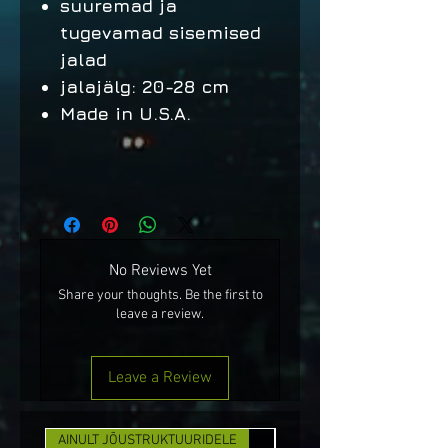
suuremad ja
tugevamad sisemised
jalad
jalajälg: 20-28 cm
Made in U.S.A.
No Reviews Yet
Share your thoughts. Be the first to
leave a review.
Leave a Review
AINULT JÕUSTRUKTUURIDELE
UUS!