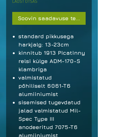
LAOST OTSAS
Soovin saadavuse teavitust
standard pikkusega
harkjalg: 13-23cm
kinnitub 1913 Picatinny
relsi külge ADM-170-S
klambriga
valmistatud
põhiliselt 6061-T6
alumiiniumist
sisemised tugevdatud
jalad valmistatud Mil-
Spec Type III
anodeeritud 7075-T6
alumiiniumist