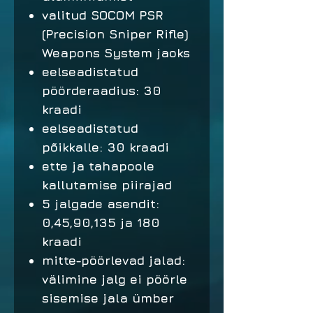
valitud SOCOM PSR
(Precision Sniper Rifle)
Weapons System jaoks
eelseadistatud
pöörderaadius: 30
kraadi
eelseadistatud
põikkalle: 30 kraadi
ette ja tahapoole
kallutamise piirajad
5 jalgade asendit:
0,45,90,135 ja 180
kraadi
mitte-pöörlevad jalad:
välimine jalg ei pöörle
sisemise jala ümber