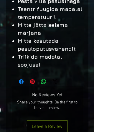
Pesta villa pesuainega
Tsentrifuugida madalal
temperatuuril
Mitte jätta seisma
märjana
Mitte kasutada
pesuloputusvahendit
Triikida madalal
soojusel
No Reviews Yet
Share your thoughts. Be the first to
leave a review.
Leave a Review