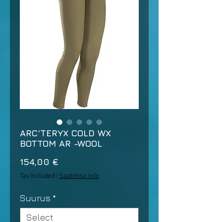
ARC'TERYX COLD WX
BOTTOM AR -WOOL
Price
154,00 €
Tax Included
|
Saatmise info
Suurus
*