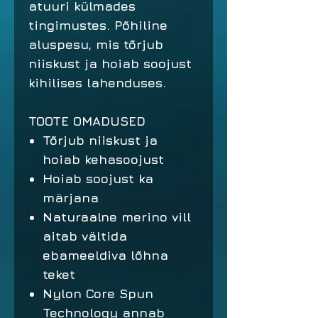
atuuri külmades
tingimustes. Põhiline
aluspesu, mis tõrjub
niiskust ja hoiab soojust
kihilises lahenduses.
TOOTE OMADUSED
Tõrjub niiskust ja
hoiab kehasoojust
Hoiab soojust ka
märjana
Naturaalne merino vill
aitab vältida
ebameeldiva lõhna
teket
Nylon Core Spun
Technology annab