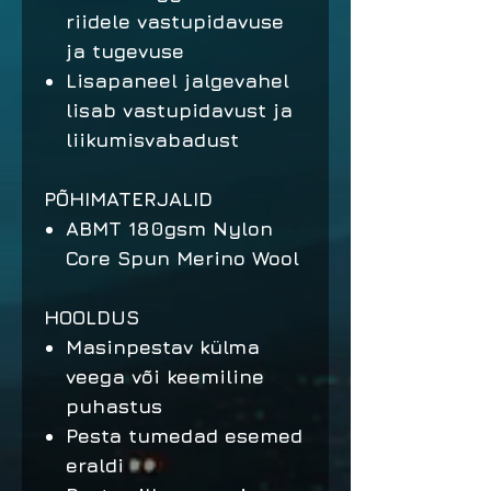
riidele vastupidavuse
ja tugevuse
Lisapaneel jalgevahel
lisab vastupidavust ja
liikumisvabadust
PÕHIMATERJALID
ABMT 180gsm Nylon
Core Spun Merino Wool
HOOLDUS
Masinpestav külma
veega või keemiline
puhastus
Pesta tumedad esemed
eraldi