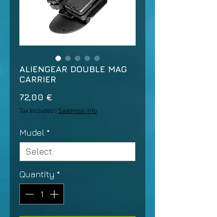
ALIENGEAR DOUBLE MAG
CARRIER
Price
72,00 €
Tax Included
|
Saatmise info
Mudel
*
Quantity
*