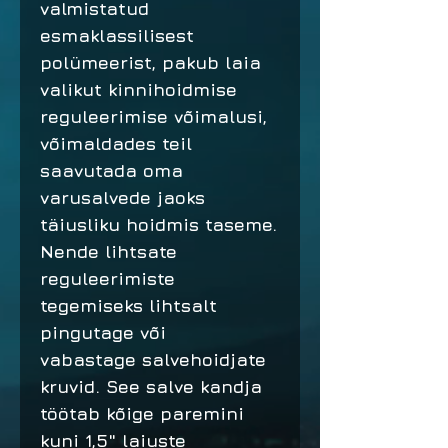
valmistatud
esmaklassilisest
polümeerist, pakub laia
valikut kinnihoidmise
reguleerimise võimalusi,
võimaldades teil
saavutada oma
varusalvede jaoks
täiusliku hoidmis taseme.
Nende lihtsate
reguleerimiste
tegemiseks lihtsalt
pingutage või
vabastage salvehoidjate
kruvid. See salve kandja
töötab kõige paremini
kuni 1,5" laiuste