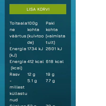
LISA KORVI
Toiteala
100g
Paki
ne
kohta
kohta
väärtus
(kuivtoo
(valmista
:
de)
tult)
Energia
1734 kJ
2601 kJ
(kJ)
Energia
412 kcal
618 kcal
(kcal)
Rasv
12 g
19 g
-
5.1 g
7.7 g
millest
küllastu
nud