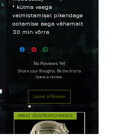
* külma veega
valmistamisel pikendage
ootamise aega vähemalt
30 min võrra
No Reviews Yet
Share your thoughts. Be the first to
leave a review.
Leave a Review
AINULT JÕUSTRUKTUURIDELE
UUS!