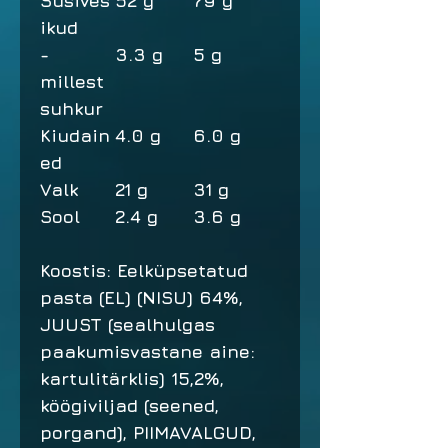
Süsives
52 g
79 g
ikud
-
3.3 g
5 g
millest
suhkur
Kiudain
4.0 g
6.0 g
ed
Valk
21 g
31 g
Sool
2.4 g
3.6 g
Koostis: Eelküpsetatud
pasta (EL) (NISU) 64%,
JUUST (sealhulgas
paakumisvastane aine:
kartulitärklis) 15,2%,
köögiviljad (seened,
porgand), PIIMAVALGUD,