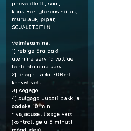
päevalilleõli, sool,
küüslauk, glükoosisiirup,
murulauk, pipar,
SOJALETSITIIN
Valmistamine:
1) rebige ära paki
ülemine serv ja voltige
lahti alumine serv
2) lisage pakki 300ml
keevat vett
3) segage
4) sulgege uuesti pakk ja
oodake 10 min
* vajadusel lisage vett
(kontrollige u 5 minuti
möödudes)