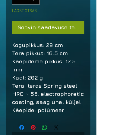
LAOST OTSAS
Soovin saadavuse teavitust
Kogupikkus: 29 cm
Tera pikkus: 16.5 cm
Käepideme pikkus: 12.5
mm
Kaal: 202 g
Tera: teras Spring steel
HRC ~ 55, electrophoretic
coating, saag ühel küljel
Käepide: polümeer