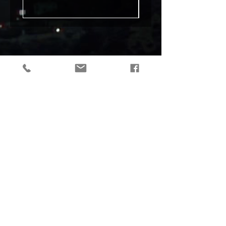
tactical gear, taktikaline varustus, outdoor gear, matkavarustus, reorg
gear, estonia
© 2019 Reorg
Reorg OÜ
reg nr.
12179085
KMKR: EE101595799
Tallinn, Estonia