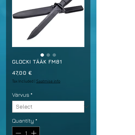
GLOCKI TÄÄK FM81
Price
47,00 €
Tax Included
|
Saatmise info
Värvus
*
Quantity
*