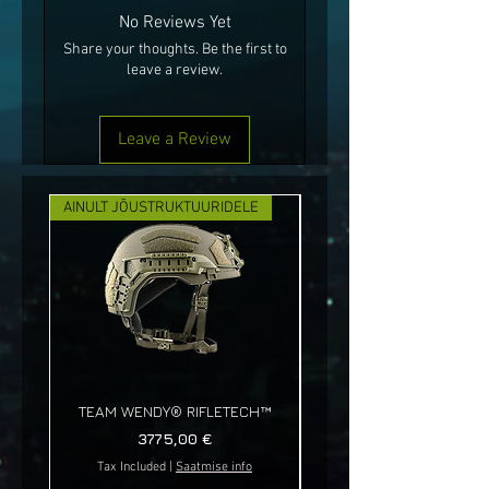
No Reviews Yet
Share your thoughts. Be the first to
leave a review.
Leave a Review
AINULT JÕUSTRUKTUURIDELE
UUS!
TEAM WENDY® RIFLETECH™
Price
3775,00 €
Tax Included
|
Saatmise info
Tax Included